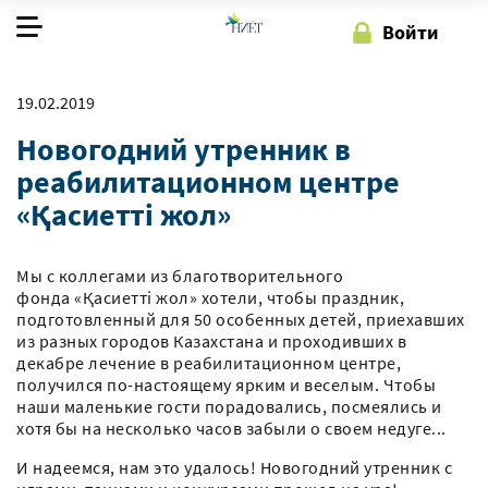
Войти
О фонде
19.02.2019
Новогодний утренник в
Наша работа
реабилитационном центре
Как помочь
«Қасиетті жол»
Мы с коллегами из благотворительного
Регистрация
Войти
фонда «Қасиетті жол» хотели, чтобы праздник,
подготовленный для 50 особенных детей, приехавших
из разных городов Казахстана и проходивших в
декабре лечение в реабилитационном центре,
получился по-настоящему ярким и веселым. Чтобы
наши маленькие гости порадовались, посмеялись и
хотя бы на несколько часов забыли о своем недуге... ⠀
И надеемся, нам это удалось! Новогодний утренник с