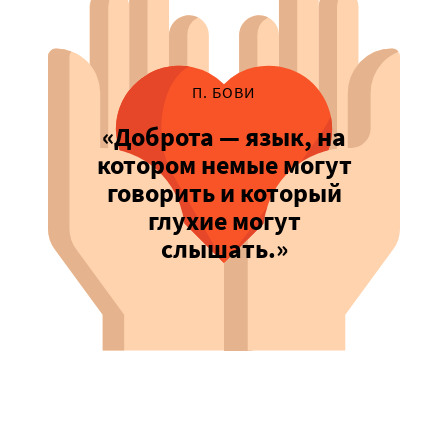
П. БОВИ
«Доброта — язык, на
котором немые могут
говорить и который
глухие могут
слышать.»