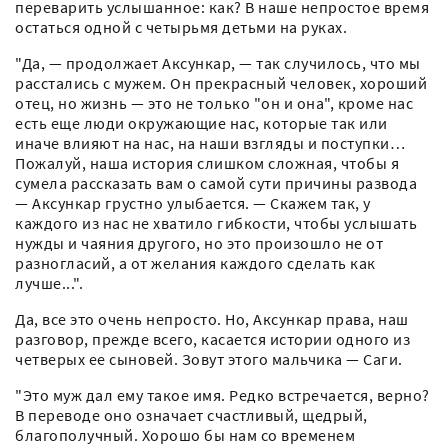
переварить услышанное: как? В наше непростое время
остаться одной с четырьмя детьми на руках.
"Да, — продолжает Аксункар, — так случилось, что мы
расстались с мужем. Он прекрасный человек, хороший
отец, но жизнь — это не только "он и она", кроме нас
есть еще люди окружающие нас, которые так или
иначе влияют на нас, на наши взгляды и поступки…
Пожалуй, наша история слишком сложная, чтобы я
сумела рассказать вам о самой сути причины развода
— Аксункар грустно улыбается. — Скажем так, у
каждого из нас не хватило гибкости, чтобы услышать
нужды и чаяния другого, но это произошло не от
разногласий, а от желания каждого сделать как
лучше...".
Да, все это очень непросто. Но, Аксункар права, наш
разговор, прежде всего, касается истории одного из
четверых ее сыновей. Зовут этого мальчика — Саги.
"Это муж дал ему такое имя. Редко встречается, верно?
В переводе оно означает счастливый, щедрый,
благополучный. Хорошо бы нам со временем