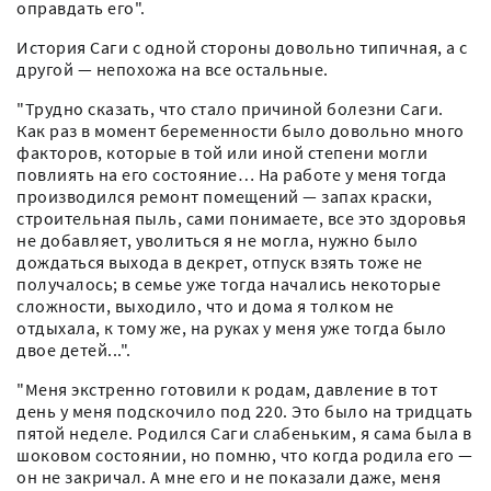
оправдать его".
История Саги с одной стороны довольно типичная, а с
другой — непохожа на все остальные.
"Трудно сказать, что стало причиной болезни Саги.
Как раз в момент беременности было довольно много
факторов, которые в той или иной степени могли
повлиять на его состояние… На работе у меня тогда
производился ремонт помещений — запах краски,
строительная пыль, сами понимаете, все это здоровья
не добавляет, уволиться я не могла, нужно было
дождаться выхода в декрет, отпуск взять тоже не
получалось; в семье уже тогда начались некоторые
сложности, выходило, что и дома я толком не
отдыхала, к тому же, на руках у меня уже тогда было
двое детей...".
"Меня экстренно готовили к родам, давление в тот
день у меня подскочило под 220. Это было на тридцать
пятой неделе. Родился Саги слабеньким, я сама была в
шоковом состоянии, но помню, что когда родила его —
он не закричал. А мне его и не показали даже, меня