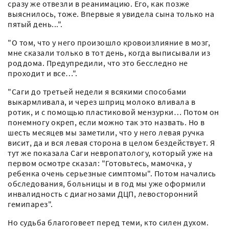
сразу же отвезли в реанимацию. Его, как позже
выяснилось, тоже. Впервые я увидела сына только на
пятый день...".
"О том, что у него произошло кровоизлияние в мозг,
мне сказали только в тот день, когда выписывали из
роддома. Предупредили, что это бесследно не
проходит и все…".
"Саги до третьей недели я всякими способами
выкармливала, и через шприц молоко вливала в
ротик, и с помощью пластиковой мензурки… Потом он
понемногу окреп, если можно так это назвать. Но в
шесть месяцев мы заметили, что у него левая ручка
висит, да и вся левая сторона в целом бездействует. Я
тут же показала Саги невропатологу, который уже на
первом осмотре сказал: "Готовьтесь, мамочка, у
ребенка очень серьезные симптомы". Потом начались
обследования, больницы и в год мы уже оформили
инвалидность с диагнозами ДЦП, левосторонний
гемипарез".
Но судьба благоговеет перед теми, кто силен духом.