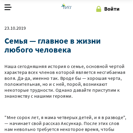
Войти
О фонде
23.10.2019
Семья — главное в жизни
Наша работа
любого человека
Как помочь
Наша сегодняшняя история о семье, основной чертой
характера всех членов которой является несгибаемая
Регистрация
Войти
воля. Да-да, именно так. Вроде бы — хорошая черта,
положительная, но и с ней, порой, возникают
некоторые трудности. Однако давайте приступим к
знакомству с нашими героями.
"Мне сорок лет, я мама четверых детей, и я в разводе",
— начинает свой рассказ Аксункар. После этих слов
нам невольно требуется некоторое время, чтобы