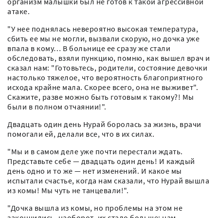
организм малышки был не готов к такой агрессивной
атаке.
"У нее поднялась невероятно высокая температура,
сбить ее мы не могли, вызвали скорую, но дочка уже
впала в кому… В больнице ее сразу же стали
обследовать, взяли пункцию, помню, как вышел врач и
сказал нам: "Готовьтесь, родители, состояние девочки
настолько тяжелое, что вероятность благоприятного
исхода крайне мала. Скорее всего, она не выживет".
Скажите, разве можно быть готовым к такому?! Мы
были в полном отчаянии!".
Двадцать один день Нурай боролась за жизнь, врачи
помогали ей, делали все, что в их силах.
"Мы и в самом деле уже почти перестали ждать.
Представьте себе — двадцать один день! И каждый
день одно и то же — нет изменений. И какое мы
испытали счастье, когда нам сказали, что Нурай вышла
из комы! Мы чуть не танцевали!".
"Дочка вышла из комы, но проблемы на этом не
закончились, наоборот, их стало больше: нам