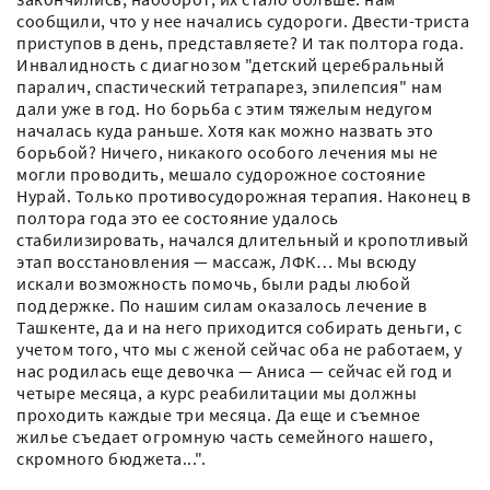
сообщили, что у нее начались судороги. Двести-триста
приступов в день, представляете? И так полтора года.
Инвалидность с диагнозом "детский церебральный
паралич, спастический тетрапарез, эпилепсия" нам
дали уже в год. Но борьба с этим тяжелым недугом
началась куда раньше. Хотя как можно назвать это
борьбой? Ничего, никакого особого лечения мы не
могли проводить, мешало судорожное состояние
Нурай. Только противосудорожная терапия. Наконец в
полтора года это ее состояние удалось
стабилизировать, начался длительный и кропотливый
этап восстановления — массаж, ЛФК… Мы всюду
искали возможность помочь, были рады любой
поддержке. По нашим силам оказалось лечение в
Ташкенте, да и на него приходится собирать деньги, с
учетом того, что мы с женой сейчас оба не работаем, у
нас родилась еще девочка — Аниса — сейчас ей год и
четыре месяца, а курс реабилитации мы должны
проходить каждые три месяца. Да еще и съемное
жилье съедает огромную часть семейного нашего,
скромного бюджета...".