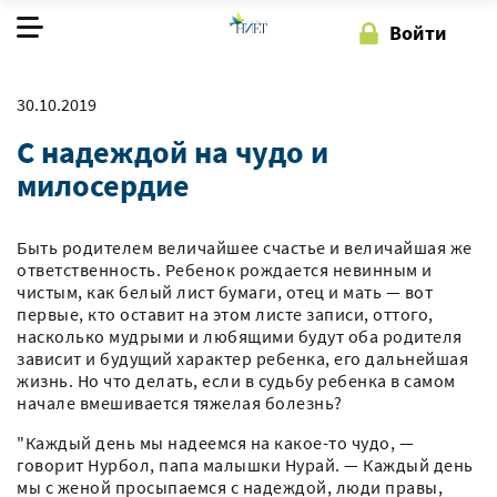
Войти
О фонде
30.10.2019
С надеждой на чудо и
Наша работа
милосердие
Как помочь
Быть родителем величайшее счастье и величайшая же
ответственность. Ребенок рождается невинным и
Регистрация
Войти
чистым, как белый лист бумаги, отец и мать — вот
первые, кто оставит на этом листе записи, оттого,
насколько мудрыми и любящими будут оба родителя
зависит и будущий характер ребенка, его дальнейшая
жизнь. Но что делать, если в судьбу ребенка в самом
начале вмешивается тяжелая болезнь?
"Каждый день мы надеемся на какое-то чудо, —
говорит Нурбол, папа малышки Нурай. — Каждый день
мы с женой просыпаемся с надеждой, люди правы,