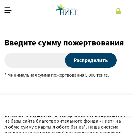
О фонде
Введите сумму пожертвования
Наша работа
Как помочь
Распределить
Помочь
* Минимальная сумма пожертвования 5 000 тенге.
Рус
Регистрация
Войти
Вы можете осуществить пожертвование в адрес детей
из базы сайта благотворительного фонда «Ниет» на
любую сумму с карты любого банка*. Наша система
рандомно (автоматически) распределит и направит