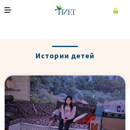
О фонде
Наша работа
Истории детей
Как помочь
Помочь
Рус
Регистрация
Войти