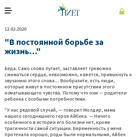
12.02.2020
О фонде
"В постоянной борьбе за
Наша работа
жизнь…"
Как помочь
Беда. Само слово пугает, заставляет тревожно
Помочь
сжиматься сердце, невозможно, кажется, привыкнуть к
звучанию этого слова… Вообразите, есть люди,
которые живут в постоянном присутствии этого
Рус
изматывающего чувства. Потому что они — родители
ребенка с особыми потребностями.
"У нас рядовой случай, — говорит Молдир, мама
Регистрация
Войти
нашего сегодняшнего героя Айбека. — Ничего
особенного в истории его болезни нет, кроме
трагичности самой ситуации. Беременность у меня
протекала хорошо, роды были нормальными, Айбек