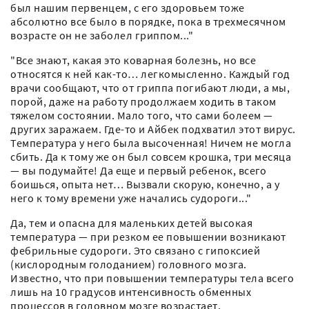
был нашим первенцем, с его здоровьем тоже
абсолютно все было в порядке, пока в трехмесячном
возрасте он не заболел гриппом..."
"Все знают, какая это коварная болезнь, но все
относятся к ней как-то… легкомысленно. Каждый год
врачи сообщают, что от гриппа погибают люди, а мы,
порой, даже на работу продолжаем ходить в таком
тяжелом состоянии. Мало того, что сами болеем —
других заражаем. Где-то и Айбек подхватил этот вирус.
Температура у него была высоченная! Ничем не могла
сбить. Да к тому же он был совсем крошка, три месяца
— вы подумайте! Да еще и первый ребенок, всего
боишься, опыта нет… Вызвали скорую, конечно, а у
него к тому времени уже начались судороги..."
Да, тем и опасна для маленьких детей высокая
температура — при резком ее повышении возникают
фебрильные судороги. Это связано с гипоксией
(кислородным голоданием) головного мозга.
Известно, что при повышении температуры тела всего
лишь на 10 градусов интенсивность обменных
процессов в головном мозге возрастает,