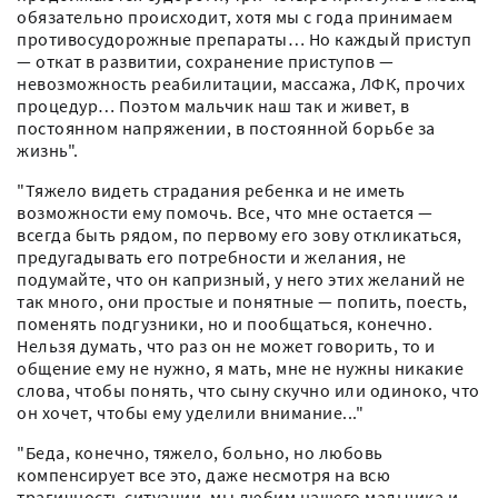
обязательно происходит, хотя мы с года принимаем
противосудорожные препараты… Но каждый приступ
— откат в развитии, сохранение приступов —
невозможность реабилитации, массажа, ЛФК, прочих
процедур… Поэтом мальчик наш так и живет, в
постоянном напряжении, в постоянной борьбе за
жизнь".
"Тяжело видеть страдания ребенка и не иметь
возможности ему помочь. Все, что мне остается —
всегда быть рядом, по первому его зову откликаться,
предугадывать его потребности и желания, не
подумайте, что он капризный, у него этих желаний не
так много, они простые и понятные — попить, поесть,
поменять подгузники, но и пообщаться, конечно.
Нельзя думать, что раз он не может говорить, то и
общение ему не нужно, я мать, мне не нужны никакие
слова, чтобы понять, что сыну скучно или одиноко, что
он хочет, чтобы ему уделили внимание..."
"Беда, конечно, тяжело, больно, но любовь
компенсирует все это, даже несмотря на всю
трагичность ситуации, мы любим нашего мальчика и