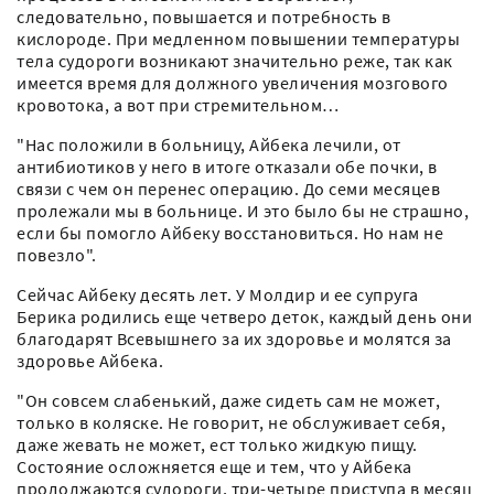
следовательно, повышается и потребность в
кислороде. При медленном повышении температуры
тела судороги возникают значительно реже, так как
имеется время для должного увеличения мозгового
кровотока, а вот при стремительном…
"Нас положили в больницу, Айбека лечили, от
антибиотиков у него в итоге отказали обе почки, в
связи с чем он перенес операцию. До семи месяцев
пролежали мы в больнице. И это было бы не страшно,
если бы помогло Айбеку восстановиться. Но нам не
повезло".
Сейчас Айбеку десять лет. У Молдир и ее супруга
Берика родились еще четверо деток, каждый день они
благодарят Всевышнего за их здоровье и молятся за
здоровье Айбека.
"Он совсем слабенький, даже сидеть сам не может,
только в коляске. Не говорит, не обслуживает себя,
даже жевать не может, ест только жидкую пищу.
Состояние осложняется еще и тем, что у Айбека
продолжаются судороги, три-четыре приступа в месяц