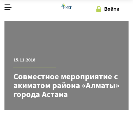
Войти
О фонде
Наша работа
Как помочь
15.11.2018
Совместное мероприятие с
Регистрация
Войти
акиматом района «Алматы»
города Астана