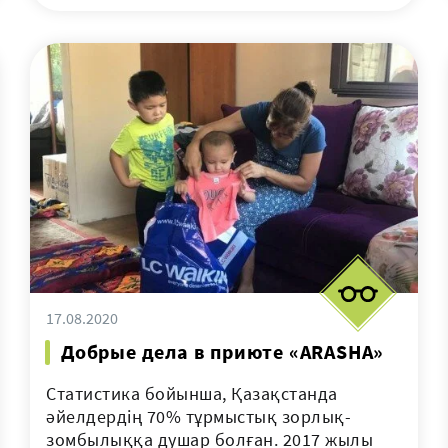
17.08.2020
Добрые дела в приюте «ARASHA»
Статистика бойынша, Қазақстанда
әйелдердің 70% тұрмыстық зорлық-
зомбылыққа душар болған. 2017 жылы