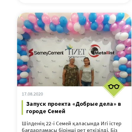
17.08.2020
Запуск проекта «Добрые дела» в
городе Семей
Шілденің 22-і Семей қаласында Игі істер
бағдарламасы бірінші рет өткізілді. Біз