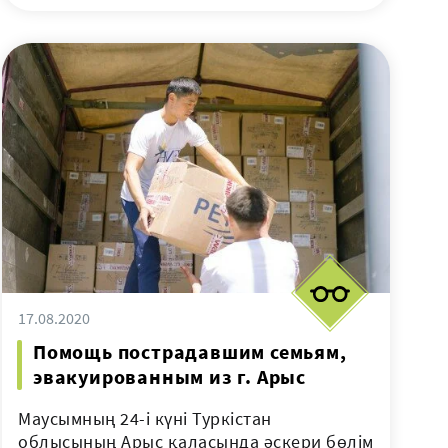
17.08.2020
Помощь пострадавшим семьям,
эвакуированным из г. Арыс
Маусымның 24-і күні Туркістан
облысының Арыс қаласында әскери бөлім