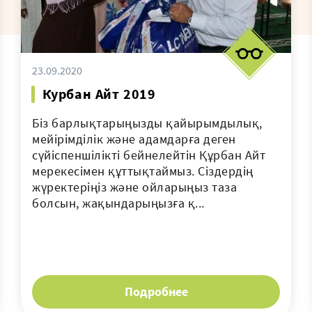
23.09.2020
Курбан Айт 2019
Біз барлықтарыңызды қайырымдылық,
мейірімділік және адамдарға деген
сүйіспеншілікті бейнелейтін Құрбан Айт
мерекесімен құттықтаймыз. Сіздердің
жүректеріңіз және ойларыңыз таза
болсын, жақындарыңызға қ...
Подробнее