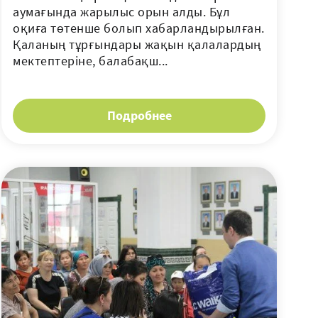
аумағында жарылыс орын алды. Бұл
оқиға төтенше болып хабарландырылған.
Қаланың тұрғындары жақын қалалардың
мектептеріне, балабақш...
Подробнее