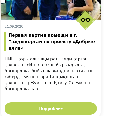
21.09.2020
Первая партия помощи в г.
Талдыкорган по проекту «Добрые
дела»
НИЕТ қоры алғашқы рет Талдықорған
қаласына «Игі істер» қайырымдылық
бағдарлама бойынша жәрдем партиясын
жіберді. Бұл іс-шара Талдықорған
қаласының Жұмыспен Қамту, Әлеуметтік
бағдарламалар...
Подробнее