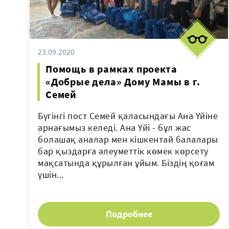
23.09.2020
Помощь в рамках проекта
«Добрые дела» Дому Мамы в г.
Семей
Бүгінгі пост Семей қаласындағы Ана Үйіне
арнағымыз келеді. Ана Үйі - бұл жас
болашақ аналар мен кішкентай балалары
бар қыздарға әлеуметтік көмек көрсету
мақсатында құрылған ұйым. Біздің қоғам
үшін...
Подробнее