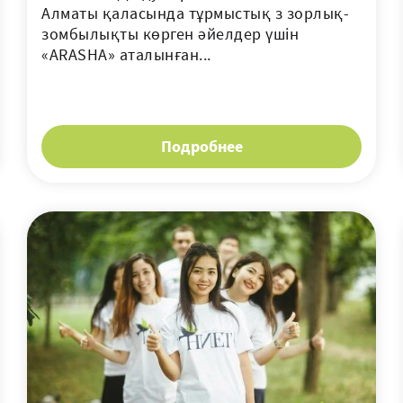
Алматы қаласында тұрмыстық з зорлық-
зомбылықты көрген әйелдер үшін
«ARASHA» аталынған...
Подробнее