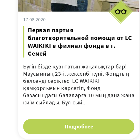
17.08.2020
Первая партия
благотворительной помощи от LC
WAIKIKI в филиал фонда в г.
Семей
Бүгін бізде қуантатын жаңалықтар бар!
Маусымның 23-і, жексенбі күні, Фондтың
белсенді серіктесі LC WAIKIKI
қамқорлығын көрсетіп, Фонд
базасындағы балаларға 10 мың дана жаңа
киім сыйлады. Бұл сый...
Подробнее