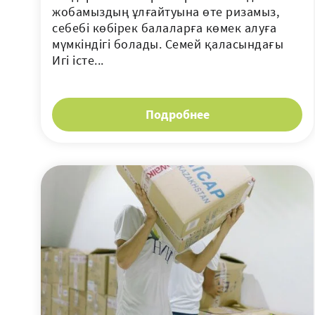
жобамыздың ұлғайтуына өте ризамыз,
себебі көбірек балаларға көмек алуға
мүмкіндігі болады. Семей қаласындағы
Игі істе...
Подробнее