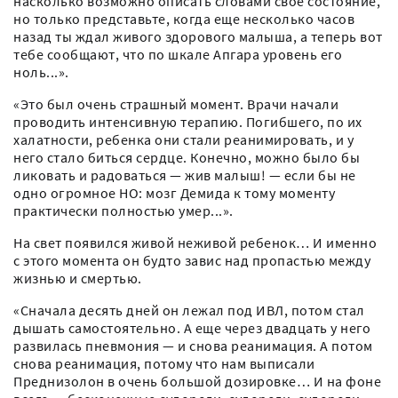
насколько возможно описать словами свое состояние,
но только представьте, когда еще несколько часов
назад ты ждал живого здорового малыша, а теперь вот
тебе сообщают, что по шкале Апгара уровень его
ноль...».
«Это был очень страшный момент. Врачи начали
проводить интенсивную терапию. Погибшего, по их
халатности, ребенка они стали реанимировать, и у
него стало биться сердце. Конечно, можно было бы
ликовать и радоваться — жив малыш! — если бы не
одно огромное НО: мозг Демида к тому моменту
практически полностью умер...».
На свет появился живой неживой ребенок… И именно
с этого момента он будто завис над пропастью между
жизнью и смертью.
«Сначала десять дней он лежал под ИВЛ, потом стал
дышать самостоятельно. А еще через двадцать у него
развилась пневмония — и снова реанимация. А потом
снова реанимация, потому что нам выписали
Преднизолон в очень большой дозировке… И на фоне