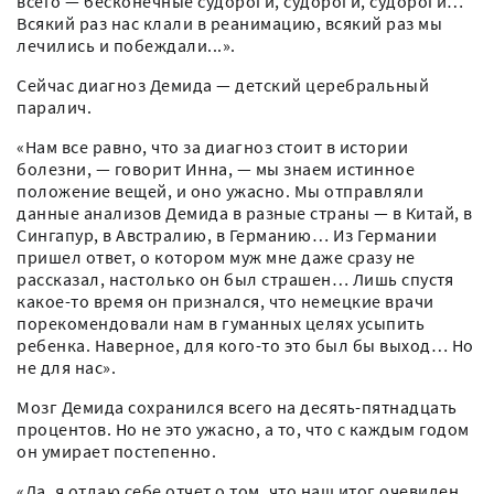
всего — бесконечные судороги, судороги, судороги…
Всякий раз нас клали в реанимацию, всякий раз мы
лечились и побеждали...».
Сейчас диагноз Демида — детский церебральный
паралич.
«Нам все равно, что за диагноз стоит в истории
болезни, — говорит Инна, — мы знаем истинное
положение вещей, и оно ужасно. Мы отправляли
данные анализов Демида в разные страны — в Китай, в
Сингапур, в Австралию, в Германию… Из Германии
пришел ответ, о котором муж мне даже сразу не
рассказал, настолько он был страшен… Лишь спустя
какое-то время он признался, что немецкие врачи
порекомендовали нам в гуманных целях усыпить
ребенка. Наверное, для кого-то это был бы выход… Но
не для нас».
Мозг Демида сохранился всего на десять-пятнадцать
процентов. Но не это ужасно, а то, что с каждым годом
он умирает постепенно.
«Да, я отдаю себе отчет о том, что наш итог очевиден,