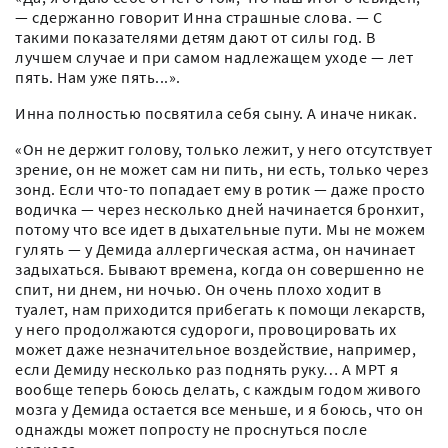
— сдержанно говорит Инна страшные слова. — С
такими показателями детям дают от силы год. В
лучшем случае и при самом надлежащем уходе — лет
пять. Нам уже пять...».
Инна полностью посвятила себя сыну. А иначе никак.
«Он не держит голову, только лежит, у него отсутствует
зрение, он не может сам ни пить, ни есть, только через
зонд. Если что-то попадает ему в ротик — даже просто
водичка — через несколько дней начинается бронхит,
потому что все идет в дыхательные пути. Мы не можем
гулять — у Демида аллергическая астма, он начинает
задыхаться. Бывают времена, когда он совершенно не
спит, ни днем, ни ночью. Он очень плохо ходит в
туалет, нам приходится прибегать к помощи лекарств,
у него продолжаются судороги, провоцировать их
может даже незначительное воздействие, например,
если Демиду несколько раз поднять руку… А МРТ я
вообще теперь боюсь делать, с каждым годом живого
мозга у Демида остается все меньше, и я боюсь, что он
однажды может попросту не проснуться после