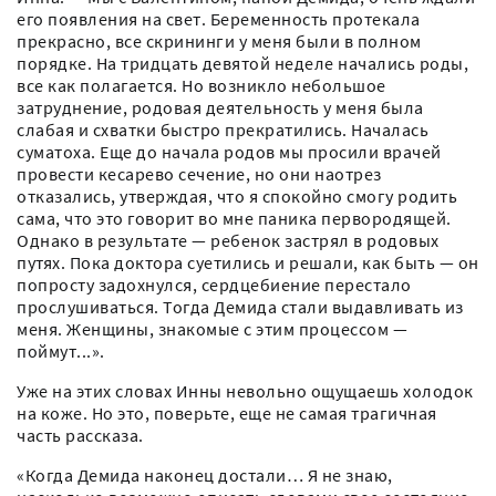
его появления на свет. Беременность протекала
прекрасно, все скрининги у меня были в полном
порядке. На тридцать девятой неделе начались роды,
все как полагается. Но возникло небольшое
затруднение, родовая деятельность у меня была
слабая и схватки быстро прекратились. Началась
суматоха. Еще до начала родов мы просили врачей
провести кесарево сечение, но они наотрез
отказались, утверждая, что я спокойно смогу родить
сама, что это говорит во мне паника первородящей.
Однако в результате — ребенок застрял в родовых
путях. Пока доктора суетились и решали, как быть — он
попросту задохнулся, сердцебиение перестало
прослушиваться. Тогда Демида стали выдавливать из
меня. Женщины, знакомые с этим процессом —
поймут...».
Уже на этих словах Инны невольно ощущаешь холодок
на коже. Но это, поверьте, еще не самая трагичная
часть рассказа.
«Когда Демида наконец достали… Я не знаю,