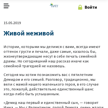
Войти
О фонде
15.05.2019
Живой неживой
Наша работа
Как помочь
Истории, которыми мы делимся с вами, всегда имеют
оттенок грусти и печали, даже самые, казалось бы,
жизнеутверждающие несут в себе печать семейной
драмы. Но сегодняшний наш рассказ иначе как
Регистрация
Войти
семейной трагедией не назовешь.
Сегодня мы хотим познакомить вас с пятилетним
Демидом и его семьей. Разговор, традиционно, мы
вели с мамой нашего маленького героя, в его случае
это, пожалуй, действительно единственный шанс
когда-либо быть услышанным.
«Демид наш первый и единственный сын, — говорит
Инна. — Мы с Валентином, папой Демида, очень ждали