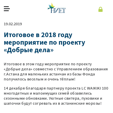
19.02.2019
О фонде
Итоговое в 2018 году
Наша работа
мероприятие по проекту
«Добрые дела»
Как помочь
Помочь
Итоговое в этом году мероприятие по проекту
«Добрые дела» совместно с Управлением образования
Рус
г.Астана для маленьких астанчан из базы Фонда
получилось веселым и очень тёплым!
14 декабря благодаря партнеру проекта LC WAIKIKI 100
многодетных и малоимущих семей обзавелись
Регистрация
Войти
сезонными обновками. Уютные свитера, пуховики и
шапочки будут согревать их в астанинские морозы!